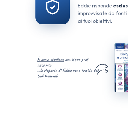
Eddie risponde
esclu
improvvisate da fonti 
ai tuoi obiettivi.
È come studiare
con il tuo prof
accanto…
…le risposte di Eddie sono tratte dai
tuoi manuali