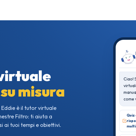
 virtuale
Ciao!
 su misura
virtual
manual
come v
Eddie è il tutor virtuale
stre Filtro: ti aiuta a
Quiz 
risp
 ai tuoi tempi e obiettivi.
multi