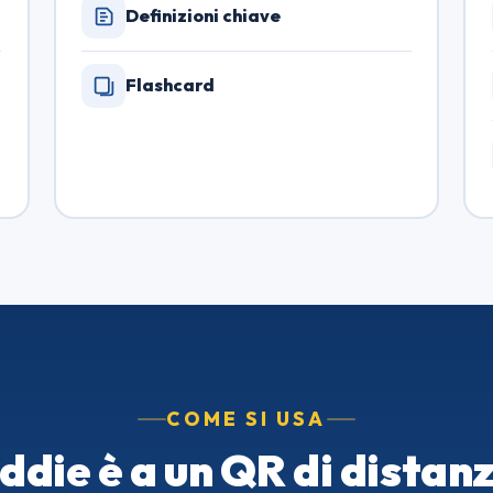
Definizioni chiave
Flashcard
COME SI USA
ddie è a un QR di distan