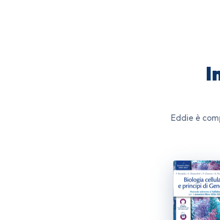
I
Eddie è comp