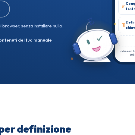
Comp
→
test
Defin
 browser, senza installare nulla.
chia
contenuti del tuo manuale
Eddie è un t
può 
per definizione