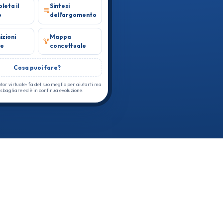
leta il
Sintesi
o
dell'argomento
izioni
Mappa
ve
concettuale
Cosa puoi fare?
utor virtuale: fa del suo meglio per aiutarti ma
sbagliare ed è in continua evoluzione.