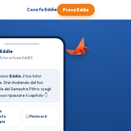
Cosa fa Eddie
Prova Eddie
Eddie
Tutor virtuale EdiSES
 Sono
Eddie
, il tuo tutor
e. Stai studiando dal tuo
e del Semestre Filtro: scegli
uoi ripassare il capitolo 👇
a
osta
Flashcard
pla