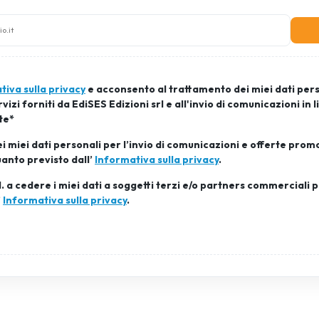
tiva sulla privacy
e acconsento al trattamento dei miei dati pers
izi forniti da EdiSES Edizioni srl e all'invio di comunicazioni in li
te*
 miei dati personali per l’invio di comunicazioni e offerte pro
uanto previsto dall’
Informativa sulla privacy
.
l. a cedere i miei dati a soggetti terzi e/o partners commerciali p
’
Informativa sulla privacy
.