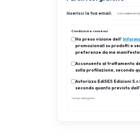
Inserisci la tua email:
Condizioni e consensi
Ho preso visione dell’
Informa
promozionali su prodotti e serv
preferenze da me manifesta
Acconsento al trattamento dei
sulla profilazione, secondo q
Autorizzo EdiSES Edizioni S.r.
secondo quanto previsto dall
*campi obbligatori